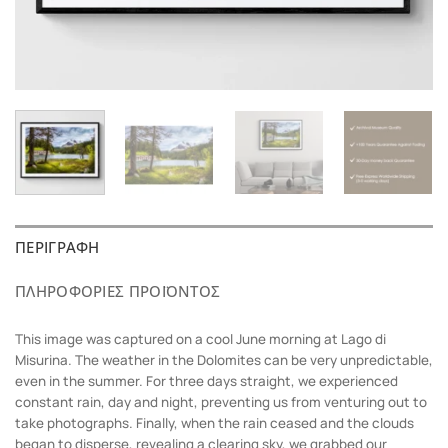
ΠΕΡΙΓΡΑΦΉ
ΠΛΗΡΟΦΟΡΊΕΣ ΠΡΟΪΌΝΤΟΣ
This image was captured on a cool June morning at Lago di
Misurina. The weather in the Dolomites can be very unpredictable,
even in the summer. For three days straight, we experienced
constant rain, day and night, preventing us from venturing out to
take photographs. Finally, when the rain ceased and the clouds
began to disperse, revealing a clearing sky, we grabbed our