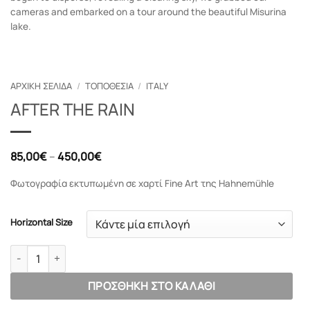
cameras and embarked on a tour around the beautiful Misurina
lake.
ΑΡΧΙΚΉ ΣΕΛΊΔΑ
/
ΤΟΠΟΘΕΣΊΑ
/
ITALY
AFTER THE RAIN
Price
85,00
€
–
450,00
€
range:
85,00€
Φωτογραφία εκτυπωμένη σε χαρτί Fine Art της Hahnemühle
through
450,00€
Horizontal Size
AFTER THE RAIN ποσότητα
ΠΡΟΣΘΉΚΗ ΣΤΟ ΚΑΛΆΘΙ