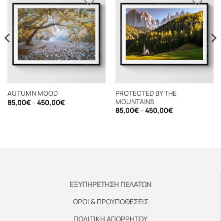
PROTECTED BY THE
AUTUMN MOOD
MOUNTAINS
Price
85,00
€
–
450,00
€
range:
Price
85,00
€
–
450,00
€
85,00€
range:
through
85,00€
450,00€
through
450,00€
ΕΞΥΠΗΡΕΤΗΣΗ ΠΕΛΑΤΩΝ
ΟΡΟΙ & ΠΡΟΥΠΟΘΕΣΕΙΣ
ΠΟΛΙΤΙΚΗ ΑΠΟΡΡΗΤΟΥ